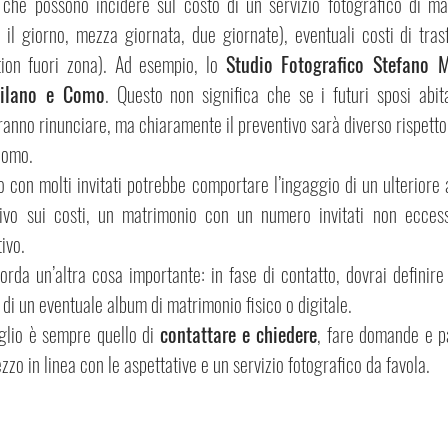
 che possono incidere sul costo di un servizio fotografico di ma
 il giorno, mezza giornata, due giornate), eventuali costi di tras
tion fuori zona). Ad esempio, lo 
Studio Fotografico Stefano M
Milano e Como
. Questo non significa che se i futuri sposi abit
anno rinunciare, ma chiaramente il preventivo sarà diverso rispetto
Como.
con molti invitati potrebbe comportare l’ingaggio di un ulteriore as
ivo sui costi, un matrimonio con un numero invitati non eccess
ivo.
rda un’altra cosa importante: in fase di contatto, dovrai definire 
di un eventuale album di matrimonio fisico o digitale.
glio è sempre quello di 
contattare e chiedere
, fare domande e pa
zzo in linea con le aspettative e un servizio fotografico da favola.