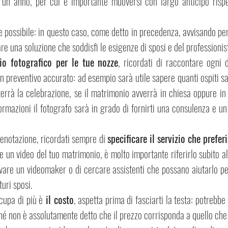
un anno, per cui è importante muoversi con largo anticipo rispet
possibile: in questo caso, come detto in precedenza, avvisando per 
re una soluzione che soddisfi le esigenze di sposi e del professionis
io fotografico per le tue nozze
, ricordati di raccontare ogni d
un preventivo accurato: ad esempio sarà utile sapere quanti ospiti sa
terrà la celebrazione, se il matrimonio avverrà in chiesa oppure 
ormazioni il fotografo sarà in grado di fornirti una consulenza e un 
prenotazione, ricordati sempre di 
specificare il servizio che preferi
 un video del tuo matrimonio, è molto importante riferirlo subito al
vare un videomaker o di cercare assistenti che possano aiutarlo per
turi sposi.
ccupa di più è
 il costo
, aspetta prima di fasciarti la testa: potrebbe i
hé non è assolutamente detto che il prezzo corrisponda a quello che