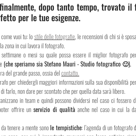
inalmente, dopo tanto tempo, trovato il f
etto per le tue esigenze.
 come vuoi tu: lo 
stile delle fotografie
, le recensioni di chi si è sposa
la zona in cui lavora il fotografo.
settimane o mesi su quale possa essere il miglior fotografo per 
me
 (che speriamo sia Stefano Mauri - Studio fotografico 🙂).
ora del grande passo, ossia del 
contatto.
afo per chiedergli maggiori informazioni sulla sua disponibilità per
di farlo, non dare per scontato che per quella data sarà libero.
ganizzano in team e quindi possono dividersi nel caso ci fossero d
oter offrire un 
servizio di qualità
 anche nel caso in cui la da
 da tenere a mente sono 
le tempistiche
: l’agenda di un fotografo 